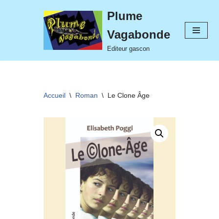
Plume
Aller
Vagabonde
au
contenu
Editeur gascon
Accueil
\
Roman
\
Le Clone Âge